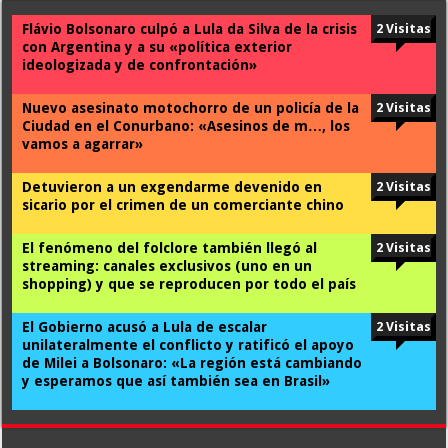
Flávio Bolsonaro culpó a Lula da Silva de la crisis
2 Visitas
con Argentina y a su «política exterior
ideologizada y de confrontación»
Nuevo asesinato motochorro de un policía de la
2 Visitas
Ciudad en el Conurbano: «Asesinos de m…, los
vamos a agarrar»
Detuvieron a un exgendarme devenido en
2 Visitas
sicario por el crimen de un comerciante chino
El fenómeno del folclore también llegó al
2 Visitas
streaming: canales exclusivos (uno en un
shopping) y que se reproducen por todo el país
El Gobierno acusó a Lula de escalar
2 Visitas
unilateralmente el conflicto y ratificó el apoyo
de Milei a Bolsonaro: «La región está cambiando
y esperamos que así también sea en Brasil»