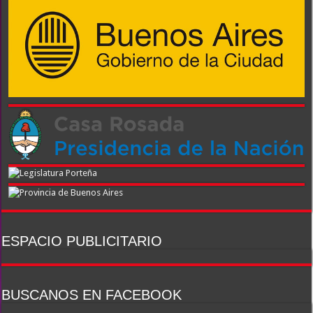
ESPACIO PUBLICITARIO
https://utpba.org/beneficios/
BUSCANOS EN FACEBOOK