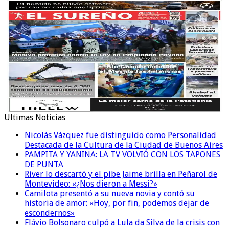
Ultimas Noticias
Nicolás Vázquez fue distinguido como Personalidad
Destacada de la Cultura de la Ciudad de Buenos Aires
PAMPITA Y YANINA: LA TV VOLVIÓ CON LOS TAPONES
DE PUNTA
River lo descartó y el pibe Jaime brilla en Peñarol de
Montevideo: «¿Nos dieron a Messi?»
Camilota presentó a su nueva novia y contó su
historia de amor: «Hoy, por fin, podemos dejar de
escondernos»
Flávio Bolsonaro culpó a Lula da Silva de la crisis con