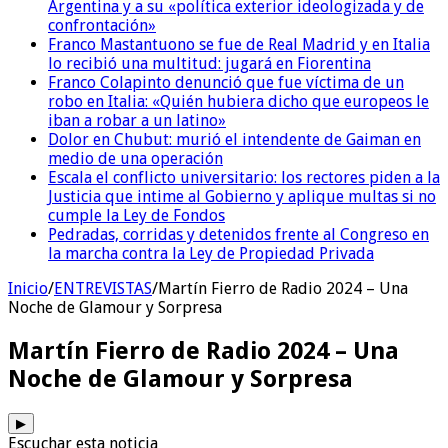
Argentina y a su «política exterior ideologizada y de
confrontación»
Franco Mastantuono se fue de Real Madrid y en Italia
lo recibió una multitud: jugará en Fiorentina
Franco Colapinto denunció que fue víctima de un
robo en Italia: «Quién hubiera dicho que europeos le
iban a robar a un latino»
Dolor en Chubut: murió el intendente de Gaiman en
medio de una operación
Escala el conflicto universitario: los rectores piden a la
Justicia que intime al Gobierno y aplique multas si no
cumple la Ley de Fondos
Pedradas, corridas y detenidos frente al Congreso en
la marcha contra la Ley de Propiedad Privada
Inicio
/
ENTREVISTAS
/
Martín Fierro de Radio 2024 – Una
Noche de Glamour y Sorpresa
Martín Fierro de Radio 2024 – Una
Noche de Glamour y Sorpresa
▶
Escuchar esta noticia