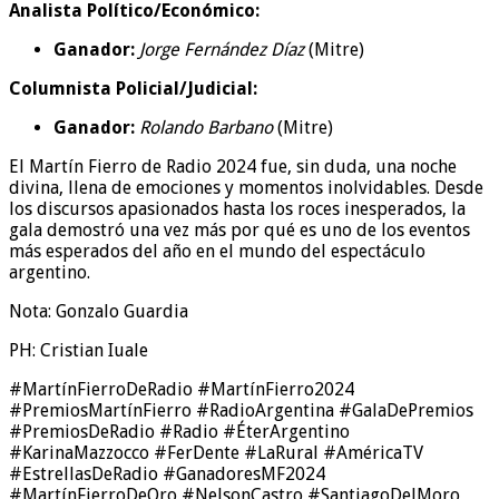
Analista Político/Económico:
Ganador:
Jorge Fernández Díaz
(Mitre)
Columnista Policial/Judicial:
Ganador:
Rolando Barbano
(Mitre)
El Martín Fierro de Radio 2024 fue, sin duda, una noche
divina, llena de emociones y momentos inolvidables. Desde
los discursos apasionados hasta los roces inesperados, la
gala demostró una vez más por qué es uno de los eventos
más esperados del año en el mundo del espectáculo
argentino.
Nota: Gonzalo Guardia
PH: Cristian Iuale
#MartínFierroDeRadio #MartínFierro2024
#PremiosMartínFierro #RadioArgentina #GalaDePremios
#PremiosDeRadio #Radio #ÉterArgentino
#KarinaMazzocco #FerDente #LaRural #AméricaTV
#EstrellasDeRadio #GanadoresMF2024
#MartínFierroDeOro #NelsonCastro #SantiagoDelMoro