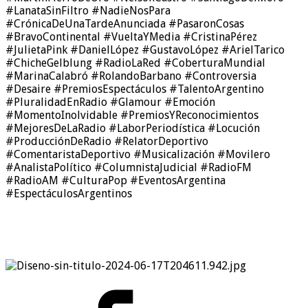
#LanataSinFiltro #NadieNosPara
#CrónicaDeUnaTardeAnunciada #PasaronCosas
#BravoContinental #VueltaYMedia #CristinaPérez
#JulietaPink #DanielLópez #GustavoLópez #ArielTarico
#ChicheGelblung #RadioLaRed #CoberturaMundial
#MarinaCalabró #RolandoBarbano #Controversia
#Desaire #PremiosEspectáculos #TalentoArgentino
#PluralidadEnRadio #Glamour #Emoción
#MomentoInolvidable #PremiosYReconocimientos
#MejoresDeLaRadio #LaborPeriodística #Locución
#ProducciónDeRadio #RelatorDeportivo
#ComentaristaDeportivo #Musicalización #Movilero
#AnalistaPolítico #ColumnistaJudicial #RadioFM
#RadioAM #CulturaPop #EventosArgentina
#EspectáculosArgentinos