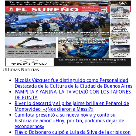
Ultimas Noticias
Nicolás Vázquez fue distinguido como Personalidad
Destacada de la Cultura de la Ciudad de Buenos Aires
PAMPITA Y YANINA: LA TV VOLVIÓ CON LOS TAPONES
DE PUNTA
River lo descartó y el pibe Jaime brilla en Peñarol de
Montevideo: «¿Nos dieron a Messi?»
Camilota presentó a su nueva novia y contó su
historia de amor: «Hoy, por fin, podemos dejar de
escondernos»
Flávio Bolsonaro culpó a Lula da Silva de la crisis con