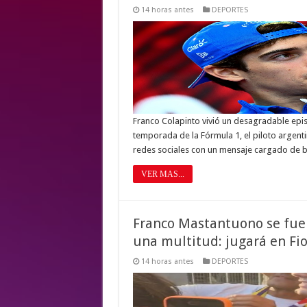
14 horas antes
DEPORTES
Franco Colapinto vivió un desagradable episo
temporada de la Fórmula 1, el piloto argent
redes sociales con un mensaje cargado de b
VER MAS...
Franco Mastantuono se fue d
una multitud: jugará en Fi
14 horas antes
DEPORTES