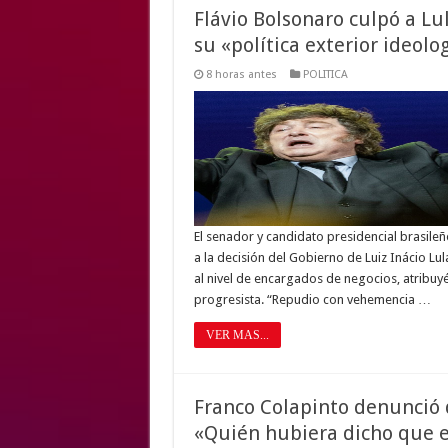
Flávio Bolsonaro culpó a Lul
su «política exterior ideol
8 horas antes
POLITICA
El senador y candidato presidencial brasile
a la decisión del Gobierno de Luiz Inácio Lul
al nivel de encargados de negocios, atribuyé
progresista. “Repudio con vehemencia …
VER MAS...
Franco Colapinto denunció q
«Quién hubiera dicho que e