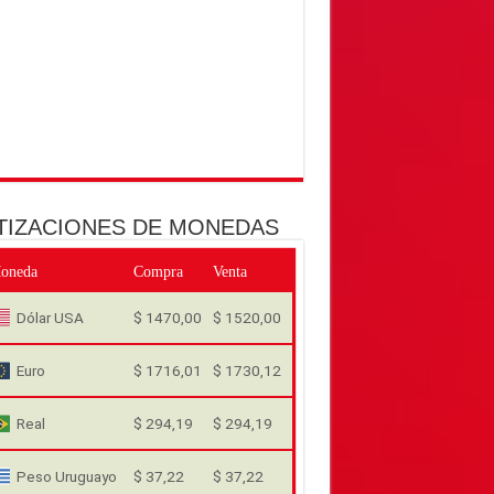
TIZACIONES DE MONEDAS
oneda
Compra
Venta
Dólar USA
$ 1470,00
$ 1520,00
Euro
$ 1716,01
$ 1730,12
Real
$ 294,19
$ 294,19
Peso Uruguayo
$ 37,22
$ 37,22