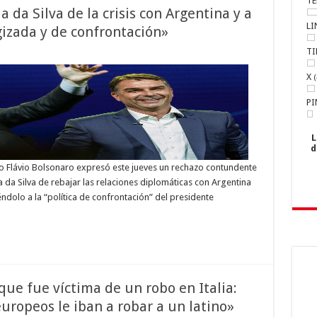
T
a da Silva de la crisis con Argentina y a
LI
ogizada y de confrontación»
TI
X
(
PI
L
d
ño Flávio Bolsonaro expresó este jueves un rechazo contundente
a da Silva de rebajar las relaciones diplomáticas con Argentina
ndolo a la “política de confrontación” del presidente
ue fue víctima de un robo en Italia:
uropeos le iban a robar a un latino»